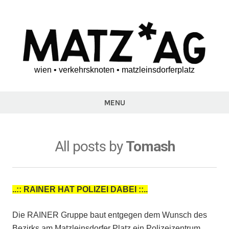
Skip
to
content
wien • verkehrsknoten • matzleinsdorferplatz
matz*ag
MENU
All posts by
Tomash
..:: RAINER HAT POLIZEI DABEI ::..
Die RAINER Gruppe baut entgegen dem Wunsch des
Bezirks am Matzleinsdorfer Platz ein Polizeizentrum.