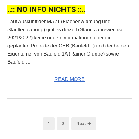
..:: NO INFO NICHTS ::..
Laut Auskunft der MA21 (Flächenwidmung und
Stadtteilplanung) gibt es derzeit (Stand Jahrewechsel
2021/2022) keine neuen Informationen über die
geplanten Projekte der ÖBB (Baufeld 1) und der beiden
Eigentümer von Baufeld 1A (Rainer Gruppe) sowie
Baufeld …
READ MORE
Posts
Page
Page
1
2
Next →
pagination